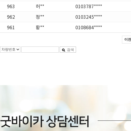
963
허**
0103787****
962
정**
0103245****
961
황**
0108684****
이
검색