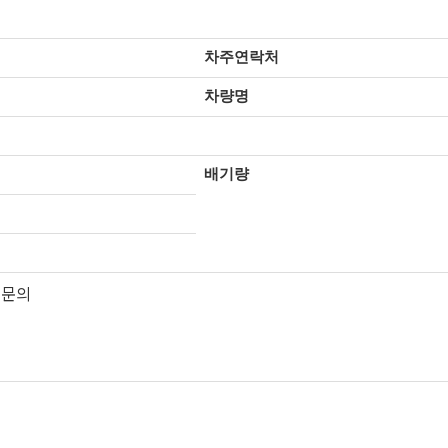
차주연락처
차량명
배기량
 문의