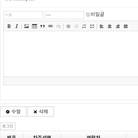
비밀글
수정
삭제
로그인
번호
차주성명
연락처