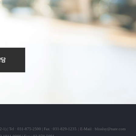
31-875-2500 | Fax : 031-829-1235. | E-Mail :
blisslsy@nate.com