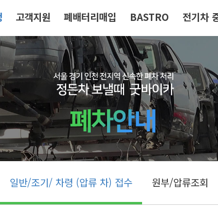
청
고객지원
폐배터리매입
BASTRO
전기차 
일반/조기/ 차령 (압류 차) 접수
원부/압류조회