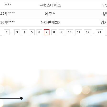
****
구형스타렉스
남
47우****
에쿠스
성
16루****
뉴아반떼XD
경기
…
…
전
1
3
4
5
6
7
8
9
10
11
12
71