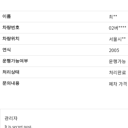
최**
이름
02버****
차량번호
서울시**
차량위치
2005
연식
운행가능
운행가능여부
처리완료
처리상태
폐차 가격
문의내용
관리자
It is secret post.