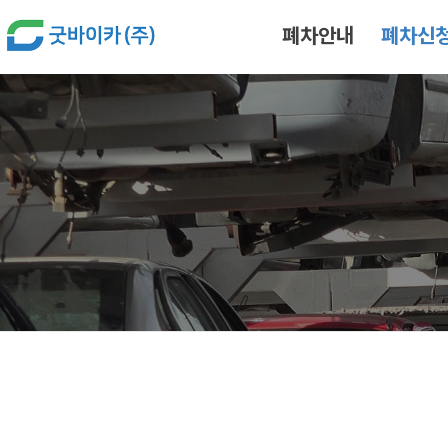
본문 바로가기
폐차안내
폐차신