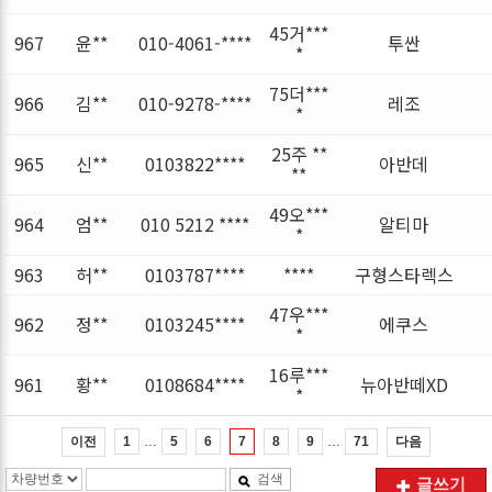
45거***
967
윤**
010-4061-****
투싼
*
75더***
966
김**
010-9278-****
레조
*
25주 **
965
신**
0103822****
아반데
**
49오***
964
엄**
010 5212 ****
알티마
*
963
허**
0103787****
****
구형스타렉스
47우***
962
정**
0103245****
에쿠스
*
16루***
961
황**
0108684****
뉴아반떼XD
*
…
…
이전
다음
1
5
6
7
8
9
71
검색
글쓰기