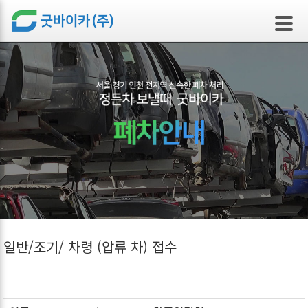
본문 바로가기
일반/조기/ 차령 (압류 차) 접수