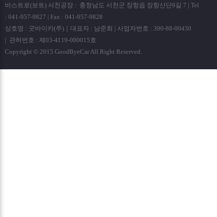
바스트로(보트) 서천공장 : 충청남도 서천군 장항읍 장항산단9길 7 | Tel
: 041-957-9827 | Fax : 041-957-9828
상호명 : 굿바이카(주)｜대표자 : 남준희 | 사업자번호 : 390-88-00430
| 관허번호 : 제03-4119-000015호
Copyright © 2015 GoodByeCar All Right Reserved.