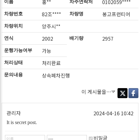
홍**
0102059****
이름
차주연락처
82조****
봉고프런티어
차량번호
차량명
양주시**
차량위치
2002
2957
연식
배기량
가능
운행가능여부
처리완료
처리상태
상속폐차진행
문의내용
이 게시물을…
Twitter
Faceb
관리자
2024-04-16 10:42
It is secret post.
비밀글