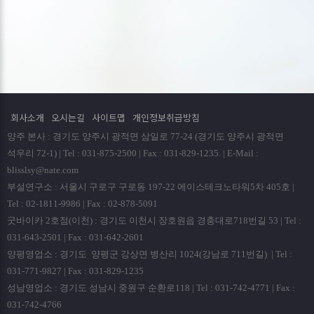
회사소개
오시는길
사이트맵
개인정보취급방침
양주 본사 : 경기도 양주시 광적면 삼일로 77-24 (경기도 양주시 광적면
석우리 72-1) | Tel : 031-875-2500 | Fax : 031-829-1235. | E-Mail :
blisslsy@nate.com
부설연구소 : 서울시 구로구 구로동 197-22 에이스테크노타워5차 405호 |
Tel : 02-1811-9986 | Fax : 02-878-5091
굿바이카 2호점(이천) : 경기도 이천시 장호원읍 경충대로718번길 53 | Tel :
031-643-2501 | Fax : 031-642-2601
양평영업소 : 경기도 양평군 강상면 병산리 1024(강남로 711번길) | Tel :
031-771-9827 | Fax : 031-829-1235
성남영업소 : 경기도 성남시 중원구 순환로118 | Tel : 031-742-4771 | Fax :
031-742-4766