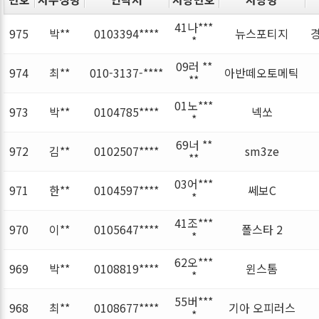
41나***
975
박**
0103394****
뉴스포티지
*
09러 **
974
최**
010-3137-****
아반떼오토메틱
**
01노***
973
박**
0104785****
넥쏘
*
69너 **
972
김**
0102507****
sm3ze
**
03어***
971
한**
0104597****
쎄보C
*
41조***
970
이**
0105647****
폴스타 2
*
62오***
969
박**
0108819****
윈스톰
*
55버***
968
최**
0108677****
기아 오피러스
*