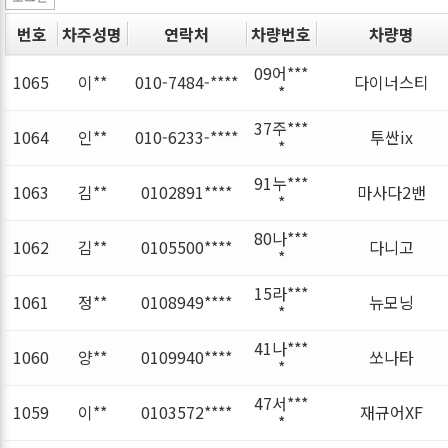
번호
차주성명
연락처
차량번호
차량명
09어***
1065
이**
010-7484-****
다이너스티
*
37주***
1064
인**
010-6233-****
투싼ix
*
91누***
1063
김**
0102891****
마사다2밴
*
80나***
1062
김**
0105500****
다니고
*
15라***
1061
정**
0108949****
뉴모닝
*
41나***
1060
양**
0109940****
쏘나타
*
47서***
1059
이**
0103572****
재규어XF
*