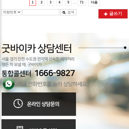
…
다음
1
2
3
4
5
71
검색
글쓰기