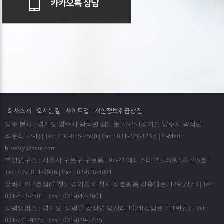
회사소개
오시는길
사이트맵
개인정보취급방침
양주 본사 : 경기도 양주시 광적면 삼일로 77-24 (경기도 양주시 광적면
석우리 72-1) | Tel : 031-875-2500 | Fax : 031-829-1235. | E-Mail :
blisslsy@nate.com
부설연구소 : 서울시 구로구 구로동 197-22 에이스테크노타워5차 405호 |
Tel : 02-1811-9986 | Fax : 02-878-5091
굿바이카 2호점(이천) : 경기도 이천시 장호원읍 경충대로718번길 53 | Tel :
031-643-2501 | Fax : 031-642-2601
양평영업소 : 경기도 양평군 강상면 병산리 1024(강남로 711번길) | Tel :
031-771-9827 | Fax : 031-829-1235