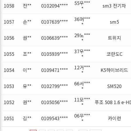
55우***
1058
전**
0102094****
sm3 전기차
*
36머***
1057
손**
0107639****
sm5
*
29노***
1056
권**
0106639****
트위지
*
37우***
1055
조**
0105939****
코란도C
*
12거***
1054
이**
0109471****
K5하이브리드
*
66서***
1053
유**
0102799****
SM520
*
11모***
1052
권**
0105056****
푸조 508 1.6 e-H
*
06무***
1051
김**
0109543****
카이런
*