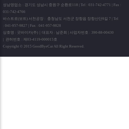
성남영업소 : 경기도 성남시 중원구 순환로118 | Tel : 031-742-4771 | Fax :
031-742-4766
바스트로(보트) 서천공장 : 충청남도 서천군 장항읍 장항산단9길 7 | Tel
: 041-957-9827 | Fax : 041-957-9828
상호명 : 굿바이카(주)｜대표자 : 남준희 | 사업자번호 : 390-88-00430
| 관허번호 : 제03-4119-000015호
Copyright © 2015 GoodByeCar All Right Reserved.