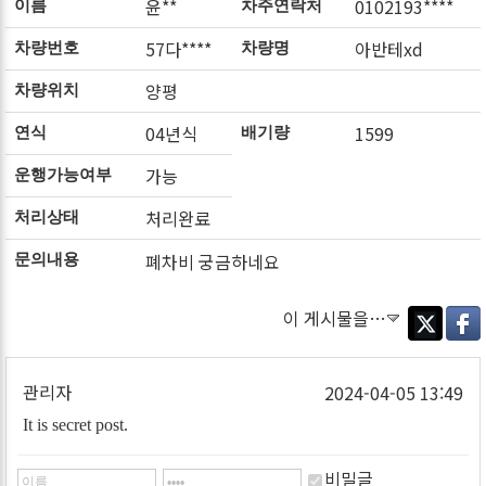
윤**
0102193****
이름
차주연락처
57다****
아반테xd
차량번호
차량명
양평
차량위치
04년식
1599
연식
배기량
가능
운행가능여부
처리완료
처리상태
폐차비 궁금하네요
문의내용
이 게시물을…
Twitter
Faceb
관리자
2024-04-05 13:49
It is secret post.
비밀글