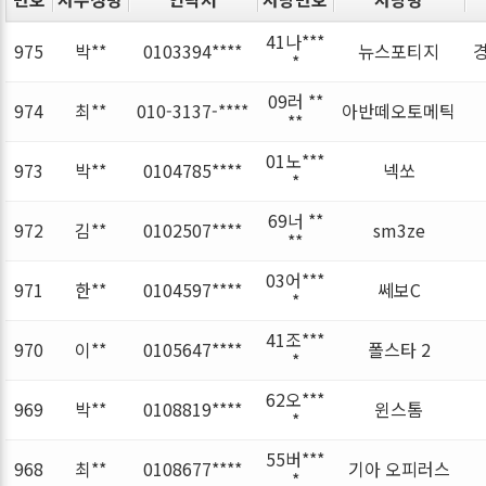
41나***
975
박**
0103394****
뉴스포티지
*
09러 **
974
최**
010-3137-****
아반떼오토메틱
**
01노***
973
박**
0104785****
넥쏘
*
69너 **
972
김**
0102507****
sm3ze
**
03어***
971
한**
0104597****
쎄보C
*
41조***
970
이**
0105647****
폴스타 2
*
62오***
969
박**
0108819****
윈스톰
*
55버***
968
최**
0108677****
기아 오피러스
*