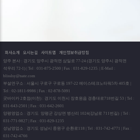
회사소개
오시는길
사이트맵
개인정보취급방침
양주 본사 : 경기도 양주시 광적면 삼일로 77-24 (경기도 양주시 광적면
석우리 72-1) | Tel : 031-875-2500 | Fax : 031-829-1235. | E-Mail :
blisslsy@nate.com
부설연구소 : 서울시 구로구 구로동 197-22 에이스테크노타워5차 405호 |
Tel : 02-1811-9986 | Fax : 02-878-5091
굿바이카 2호점(이천) : 경기도 이천시 장호원읍 경충대로718번길 53 | Tel :
031-643-2501 | Fax : 031-642-2601
양평영업소 : 경기도 양평군 강상면 병산리 1024(강남로 711번길) | Tel :
031-771-9827 | Fax : 031-829-1235
성남영업소 : 경기도 성남시 중원구 순환로118 | Tel : 031-742-4771 | Fax :
031-742-4766