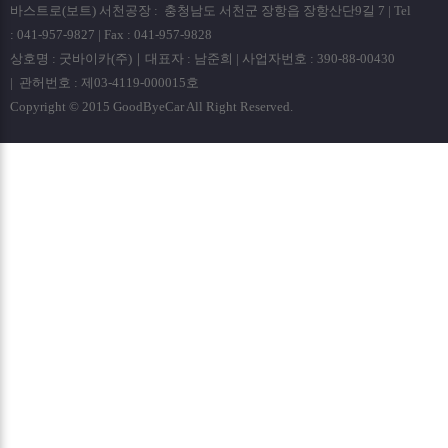
바스트로(보트) 서천공장 : 충청남도 서천군 장항읍 장항산단9길 7 | Tel
: 041-957-9827 | Fax : 041-957-9828
상호명 : 굿바이카(주)｜대표자 : 남준희 | 사업자번호 : 390-88-00430
| 관허번호 : 제03-4119-000015호
Copyright © 2015 GoodByeCar All Right Reserved.