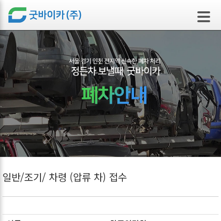
본문 바로가기
일반/조기/ 차령 (압류 차) 접수