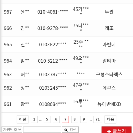
45거***
967
윤**
010-4061-****
투싼
*
75더***
966
김**
010-9278-****
레조
*
25주 **
965
신**
0103822****
아반데
**
49오***
964
엄**
010 5212 ****
알티마
*
963
허**
0103787****
****
구형스타렉스
47우***
962
정**
0103245****
에쿠스
*
16루***
961
황**
0108684****
뉴아반떼XD
*
…
…
이전
다음
1
5
6
7
8
9
71
검색
글쓰기