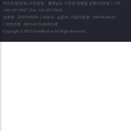
바스트로(보트) 서천공장 : 충청남도 서천군 장항읍 장항산단9길 7 | Tel
: 041-957-9827 | Fax : 041-957-9828
상호명 : 굿바이카(주)｜대표자 : 남준희 | 사업자번호 : 390-88-00430
| 관허번호 : 제03-4119-000015호
Copyright © 2015 GoodByeCar All Right Reserved.