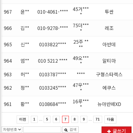
45거***
967
윤**
010-4061-****
투싼
*
75더***
966
김**
010-9278-****
레조
*
25주 **
965
신**
0103822****
아반데
**
49오***
964
엄**
010 5212 ****
알티마
*
963
허**
0103787****
****
구형스타렉스
47우***
962
정**
0103245****
에쿠스
*
16루***
961
황**
0108684****
뉴아반떼XD
*
…
…
이전
다음
1
5
6
7
8
9
71
검색
글쓰기