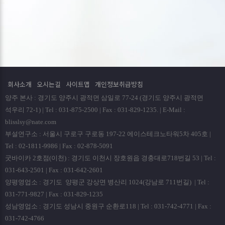
회사소개
오시는길
사이트맵
개인정보취급방침
양주 본사 : 경기도 양주시 광적면 삼일로 77-24 (경기도 양주시 광적면
석우리 72-1) | Tel : 031-875-2500 | Fax : 031-829-1235. | E-Mail :
blisslsy@nate.com
부설연구소 : 서울시 구로구 구로동 197-22 에이스테크노타워5차 405호 |
Tel : 02-1811-9986 | Fax : 02-878-5091
굿바이카 2호점(이천) : 경기도 이천시 장호원읍 경충대로718번길 53 | Tel :
031-643-2501 | Fax : 031-642-2601
양평영업소 : 경기도 양평군 강상면 병산리 1024(강남로 711번길) | Tel :
031-771-9827 | Fax : 031-829-1235
성남영업소 : 경기도 성남시 중원구 순환로118 | Tel : 031-742-4771 | Fax :
031-742-4766