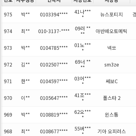
41나***
975
박**
0103394****
뉴스포티지
*
09러 **
974
최**
010-3137-****
아반떼오토메틱
**
01노***
973
박**
0104785****
넥쏘
*
69너 **
972
김**
0102507****
sm3ze
**
03어***
971
한**
0104597****
쎄보C
*
41조***
970
이**
0105647****
폴스타 2
*
62오***
969
박**
0108819****
윈스톰
*
55버***
968
최**
0108677****
기아 오피러스
*