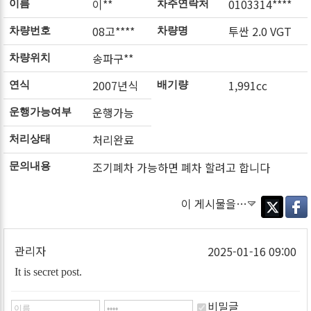
이**
0103314****
이름
차주연락처
08고****
투싼 2.0 VGT
차량번호
차량명
송파구**
차량위치
2007년식
1,991cc
연식
배기량
운행가능
운행가능여부
처리완료
처리상태
조기폐차 가능하면 폐차 할려고 합니다
문의내용
이 게시물을…
Twitter
Faceb
관리자
2025-01-16 09:00
It is secret post.
비밀글