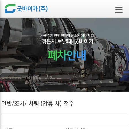
본문 바로가기
일반/조기/ 차령 (압류 차) 접수