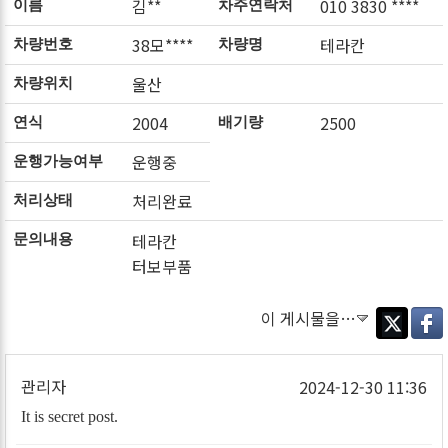
김**
010 3830 ****
이름
차주연락처
38모****
테라칸
차량번호
차량명
울산
차량위치
2004
2500
연식
배기량
운행중
운행가능여부
처리완료
처리상태
테라칸
문의내용
터보부품
이 게시물을…
Twitter
Faceb
관리자
2024-12-30 11:36
It is secret post.