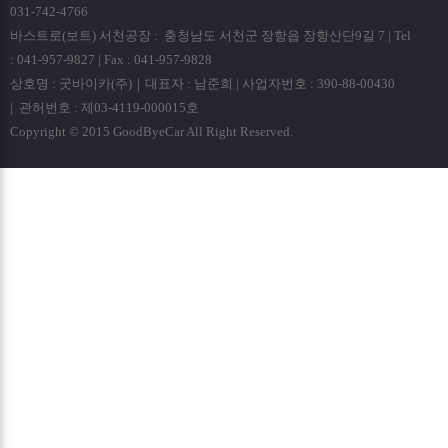
031-742-4766
바스트로(보트) 서천공장 : 충청남도 서천군 장항읍 장항산단9길 7 | Tel
: 041-957-9827 | Fax : 041-957-9828
상호명 : 굿바이카(주)｜대표자 : 남준희 | 사업자번호 : 390-88-00430
| 관허번호 : 제03-4119-000015호
Copyright © 2015 GoodByeCar All Right Reserved.