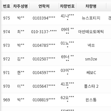
번호
차주성명
연락처
차량번호
차량명
41나***
975
박**
0103394****
뉴스포티지
*
09러 **
974
최**
010-3137-****
아반떼오토메틱
**
01노***
973
박**
0104785****
넥쏘
*
69너 **
972
김**
0102507****
sm3ze
**
03어***
971
한**
0104597****
쎄보C
*
41조***
970
이**
0105647****
폴스타 2
*
62오***
969
박**
0108819****
윈스톰
*
55버***