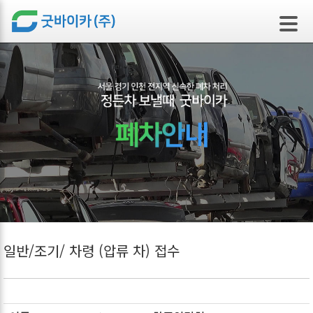
본문 바로가기
일반/조기/ 차령 (압류 차) 접수