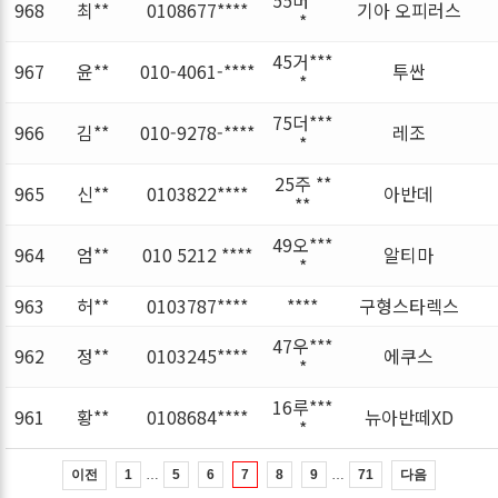
968
최**
0108677****
기아 오피러스
*
45거***
967
윤**
010-4061-****
투싼
*
75더***
966
김**
010-9278-****
레조
*
25주 **
965
신**
0103822****
아반데
**
49오***
964
엄**
010 5212 ****
알티마
*
963
허**
0103787****
****
구형스타렉스
47우***
962
정**
0103245****
에쿠스
*
16루***
961
황**
0108684****
뉴아반떼XD
*
…
…
이전
다음
1
5
6
7
8
9
71