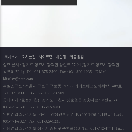
회사소개
오시는길
사이트맵
개인정보취급방침
양주 본사 : 경기도 양주시 광적면 삼일로 77-24 (경기도 양주시 광적면
석우리 72-1) | Tel : 031-875-2500 | Fax : 031-829-1235. | E-Mail :
blisslsy@nate.com
부설연구소 : 서울시 구로구 구로동 197-22 에이스테크노타워5차 405호 |
Tel : 02-1811-9986 | Fax : 02-878-5091
굿바이카 2호점(이천) : 경기도 이천시 장호원읍 경충대로718번길 53 | Tel :
031-643-2501 | Fax : 031-642-2601
양평영업소 : 경기도 양평군 강상면 병산리 1024(강남로 711번길) | Tel :
031-771-9827 | Fax : 031-829-1235
성남영업소 : 경기도 성남시 중원구 순환로118 | Tel : 031-742-4771 | Fax :